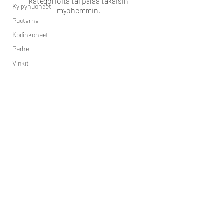
kategorioita tai palaa takaisin
Kylpyhuoneet
myöhemmin.
Puutarha
Kodinkoneet
Perhe
Vinkit