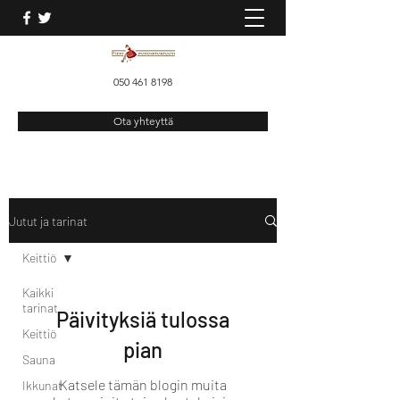
050 461 8198
Ota yhteyttä
Jutut ja tarinat
Keittiö
Kaikki
tarinat
Päivityksiä tulossa
Keittiö
pian
Sauna
Katsele tämän blogin muita
Ikkunat