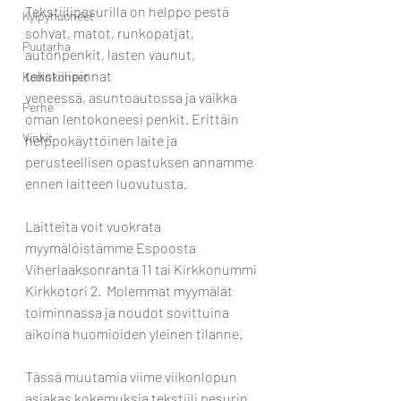
Tekstiilipesurilla on helppo pestä 
Kylpyhuoneet
sohvat, matot, runkopatjat, 
Puutarha
autonpenkit, lasten vaunut, 
tekstiilipinnat 
Kodinkoneet
veneessä, asuntoautossa ja vaikka 
Perhe
oman lentokoneesi penkit. Erittäin 
Vinkit
helppokäyttöinen laite ja 
perusteellisen opastuksen annamme 
ennen laitteen luovutusta. 
Laitteita voit vuokrata 
myymälöistämme Espoosta 
Viherlaaksonranta 11 tai Kirkkonummi 
Kirkkotori 2.  Molemmat myymälät 
toiminnassa ja noudot sovittuina 
aikoina huomioiden yleinen tilanne. 
Tässä muutamia viime viikonlopun 
asiakas kokemuksia tekstiili pesurin 